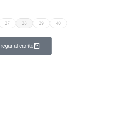
37
38
39
40
regar al carrito