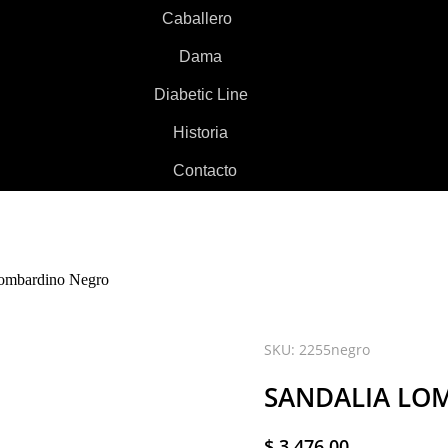
Caballero
Dama
Diabetic Line
Historia
Contacto
Lombardino Negro
SKU: 2255negro
SANDALIA LO
$
3.476,00