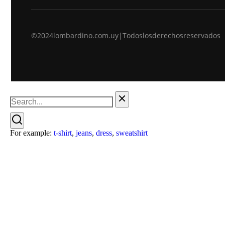
©2024 lombardino.com.uy | Todos los derechos reservados
For example:
t-shirt
,
jeans
,
dress
,
sweatshirt