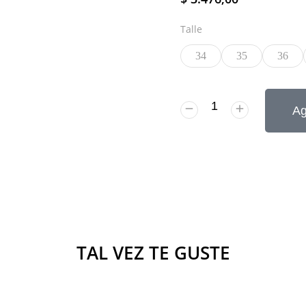
Talle
34
35
36
Ag
TAL VEZ TE GUSTE