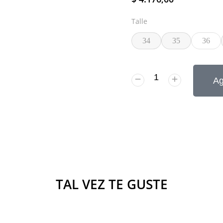
Talle
34
35
36
Ag
TAL VEZ TE GUSTE