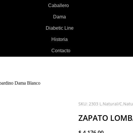
Caballero
Dama
Diabetic Line
Historia
Contacto
bardino Dama Blanco
SKU: 2303 L.Natural/C.Natu
ZAPATO LOMB
$
4.176,00