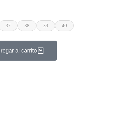
37
38
39
40
regar al carrito