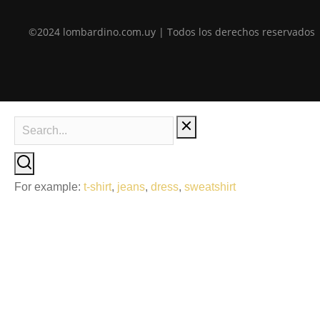
©2024 lombardino.com.uy | Todos los derechos reservados
For example:
t-shirt
,
jeans
,
dress
,
sweatshirt