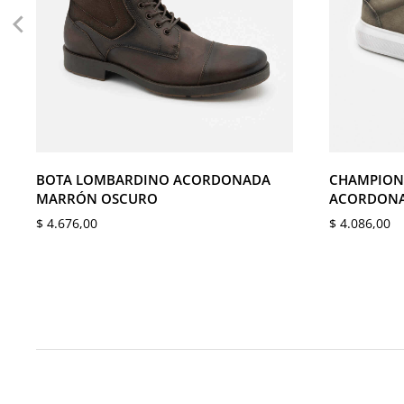
39
40
41
42
43
44
39
40
45
45
BOTA LOMBARDINO ACORDONADA
CHAMPION
MARRÓN OSCURO
ACORDONA
$
4.676,00
$
4.086,00