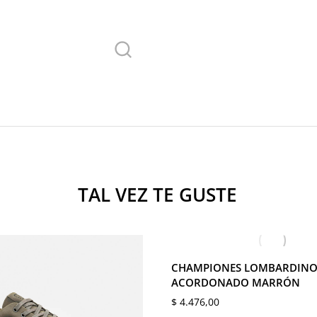
TAL VEZ TE GUSTE
39
40
41
42
43
4
45
CHAMPIONES LOMBARDIN
ACORDONADO MARRÓN
$
4.476,00