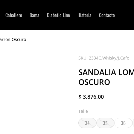
Caballero
Dama
Diabetic Line
Historia
Contacto
arrón Oscuro
SKU: 2334C.Whisky/J.Cafe
SANDALIA LO
OSCURO
$
3.876,00
Talle
34
35
36