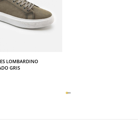
41
42
43
44
ES LOMBARDINO
DO GRIS