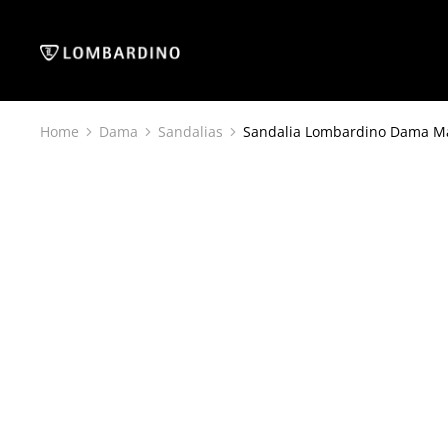
Home
Dama
Sandalias
Sandalia Lombardino Dama M
You are here: