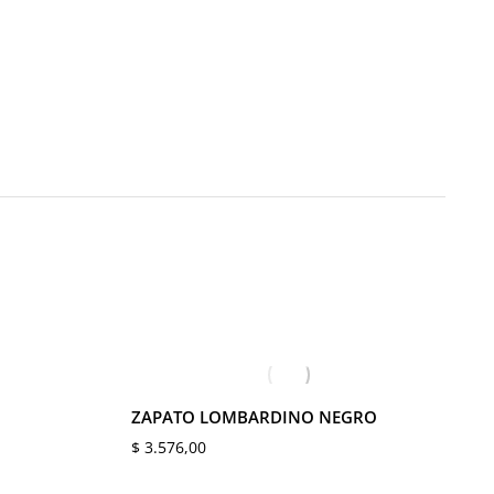
4
39
40
41
42
43
44
45
O
ZAPATO LOMBARDINO NEGRO
$
3.576,00