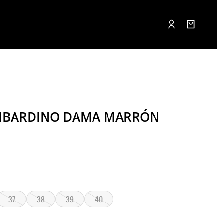
MBARDINO DAMA MARRÓN
37
38
39
40