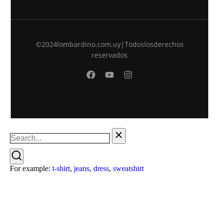
©2024 lombardino.com.uy | Todos los derechos
reservados
For example:
t-shirt
,
jeans
,
dress
,
sweatshirt