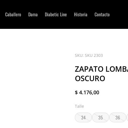
Caballero
Dama
Diabetic Line
Historia
Contacto
SKU: SKU 2303
ZAPATO LOMB
OSCURO
$
4.176,00
Talle
34
35
36