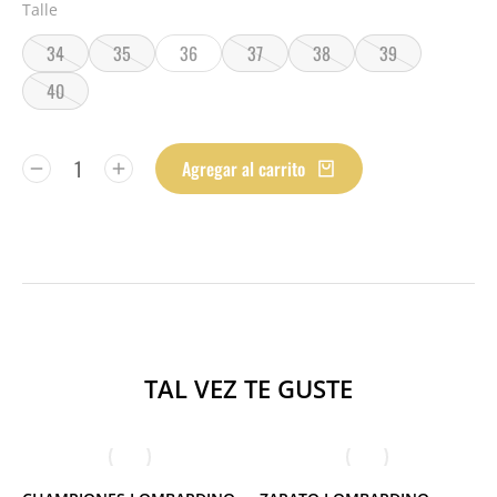
Talle
34
35
36
37
38
39
40
Agregar al carrito
TAL VEZ TE GUSTE
39
40
41
42
39
40
41
42
43
44
45
43
44
45