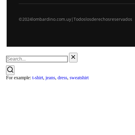
©2024 lombardino.com.uy | Todos los derechos reservados
For example:
t-shirt
,
jeans
,
dress
,
sweatshirt