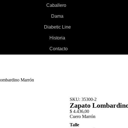
Caballero
Dama
Diabetic Line
Historia
Contacto
Lombardino Marrón
SKU: 35300-2
Zapato Lombardin
$
4.436,00
Cuero Marrón
Talle